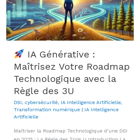
Maîtrisez
Votre
Roadmap
Technologique
avec
la
IA Générative :
Règle
Maîtrisez Votre Roadmap
des
3U
Technologique avec la
Règle des 3U
DSI, cybersécurité
,
IA Intelligence Artificielle
,
Transformation numérique
|
IA Intelligence
Artificielle
Maîtriser la Roadmap Technologique d’une DSI
en 2025 : La Règle des Trois U Introduction La