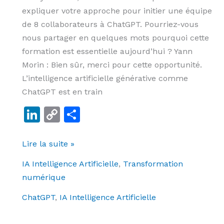
résultats
expliquer votre approche pour initier une équipe
immédiats
de 8 collaborateurs à ChatGPT. Pourriez-vous
nous partager en quelques mots pourquoi cette
formation est essentielle aujourd’hui ? Yann
Morin : Bien sûr, merci pour cette opportunité.
L’intelligence artificielle générative comme
ChatGPT est en train
Li
C
P
n
o
ar
k
p
ta
Lire la suite »
e
y
g
IA Intelligence Artificielle
,
Transformation
dI
Li
er
numérique
n
n
ChatGPT
,
IA Intelligence Artificielle
k