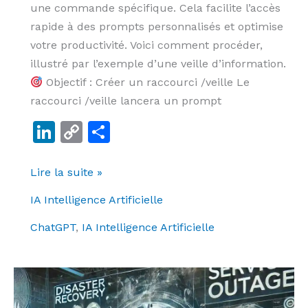
une commande spécifique. Cela facilite l’accès
rapide à des prompts personnalisés et optimise
votre productivité. Voici comment procéder,
illustré par l’exemple d’une veille d’information.
Objectif : Créer un raccourci /veille Le
raccourci /veille lancera un prompt
Li
C
P
n
o
ar
k
p
ta
Lire la suite »
e
y
g
IA Intelligence Artificielle
dI
Li
er
ChatGPT
,
IA Intelligence Artificielle
n
n
k
Panne
mondiale