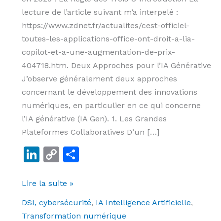
lecture de l’article suivant m’a interpelé :
https://www.zdnet.fr/actualites/cest-officiel-
toutes-les-applications-office-ont-droit-a-lia-
copilot-et-a-une-augmentation-de-prix-
404718.htm. Deux Approches pour l’IA Générative
J’observe généralement deux approches
concernant le développement des innovations
numériques, en particulier en ce qui concerne
l’IA générative (IA Gen). 1. Les Grandes
Plateformes Collaboratives D’un […]
Li
C
P
n
o
ar
k
p
ta
Lire la suite »
e
y
g
DSI, cybersécurité
,
IA Intelligence Artificielle
,
dI
Li
er
Transformation numérique