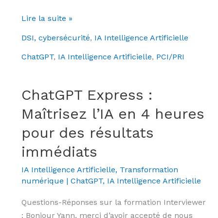
n
o
ar
k
p
ta
Lire la suite »
e
y
g
DSI, cybersécurité
,
IA Intelligence Artificielle
dI
Li
er
ChatGPT
,
IA Intelligence Artificielle
,
PCI/PRI
n
n
k
ChatGPT Express :
ChatGPT
Express
Maîtrisez l’IA en 4 heures
:
pour des résultats
Maîtrisez
l’IA
immédiats
en
IA Intelligence Artificielle
,
Transformation
4
numérique
|
ChatGPT
,
IA Intelligence Artificielle
heures
pour
Questions-Réponses sur la formation Interviewer
des
: Bonjour Yann, merci d’avoir accepté de nous