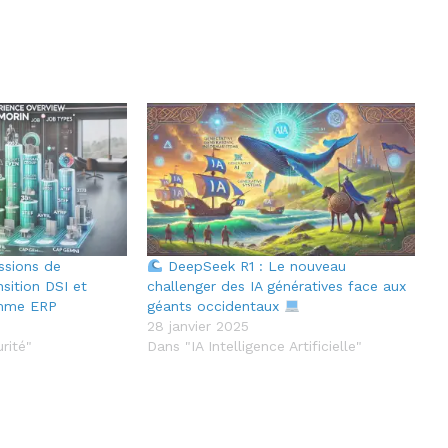
issions de
DeepSeek R1 : Le nouveau
ition DSI et
challenger des IA génératives face aux
amme ERP
géants occidentaux
28 janvier 2025
rité"
Dans "IA Intelligence Artificielle"