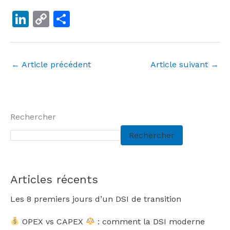
Li
C
P
n
o
ar
k
p
ta
e
y
g
←
Article précédent
Article suivant
→
dI
Li
er
n
n
k
Rechercher
Rechercher
Articles récents
Les 8 premiers jours d’un DSI de transition
OPEX vs CAPEX
: comment la DSI moderne