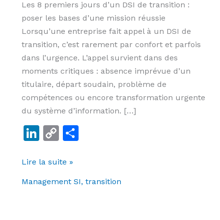
Les 8 premiers jours d’un DSI de transition :
DSI
poser les bases d’une mission réussie
de
Lorsqu’une entreprise fait appel à un DSI de
transition
transition, c’est rarement par confort et parfois
dans l’urgence. L’appel survient dans des
moments critiques : absence imprévue d’un
titulaire, départ soudain, problème de
compétences ou encore transformation urgente
du système d’information. […]
Li
C
P
n
o
ar
k
p
ta
Lire la suite »
e
y
g
Management SI, transition
dI
Li
er
n
n