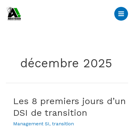
Aller
au
contenu
décembre 2025
Les 8 premiers jours d’un
Les
8
DSI de transition
premiers
jours
Management SI, transition
d’un